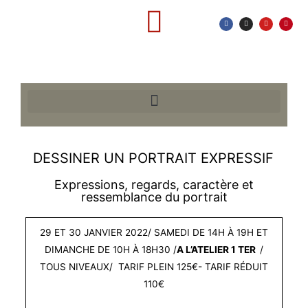
a
n
o
i
Aller
c
s
u
n
e
t
t
t
au
b
a
u
e
o
g
b
r
o
r
e
e
contenu
k
a
s
-
m
t
QUI SOMMES-NOUS?
OÙ SOMMES-NOUS?
CARNET D’ATELIER
f
DESSINER UN PORTRAIT EXPRESSIF
Expressions, regards, caractère et
ressemblance du portrait
29 ET 30 JANVIER 2022/ SAMEDI DE 14H À 19H ET
DIMANCHE DE 10H À 18H30 /
A L’ATELIER 1 TER
/
TOUS NIVEAUX/ TARIF PLEIN 125€- TARIF RÉDUIT
110€