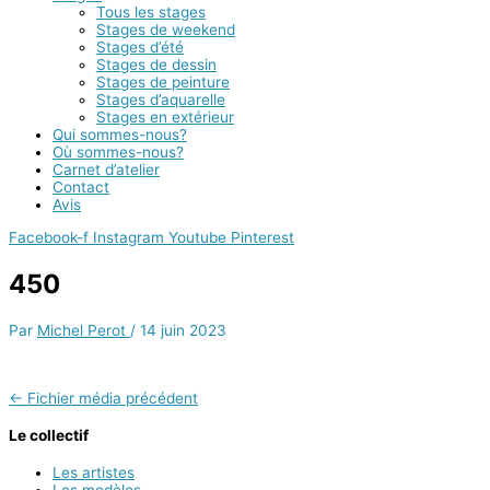
Tous les stages
Stages de weekend
Stages d’été
Stages de dessin
Stages de peinture
Stages d’aquarelle
Stages en extérieur
Qui sommes-nous?
Où sommes-nous?
Carnet d’atelier
Contact
Avis
Facebook-f
Instagram
Youtube
Pinterest
450
Par
Michel Perot
/
14 juin 2023
←
Fichier média précédent
Le collectif
Les artistes