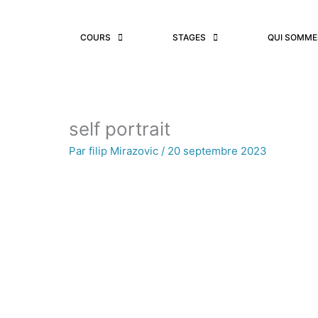
Aller
au
COURS
STAGES
QUI SOMME
contenu
self portrait
Par
filip Mirazovic
/
20 septembre 2023