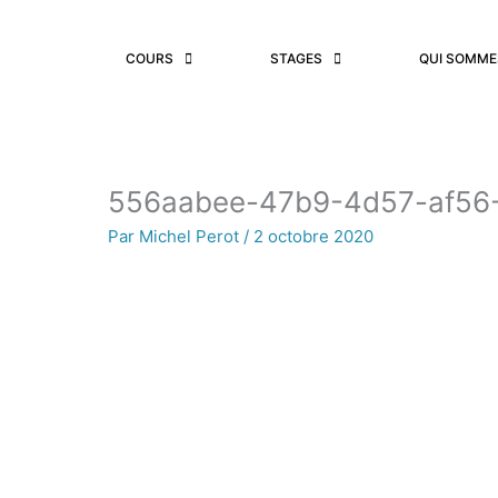
Aller
au
COURS
STAGES
QUI SOMME
contenu
556aabee-47b9-4d57-af56
Par
Michel Perot
/
2 octobre 2020